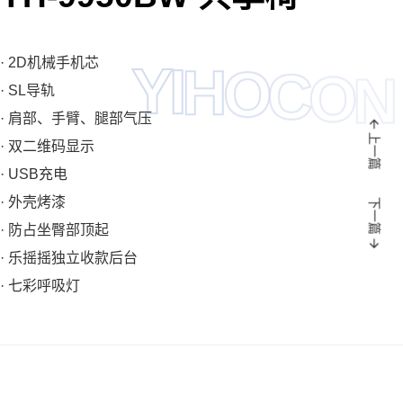
· 2D机械手机芯
H
I
O
Y
C
O
N
· SL导轨
· 肩部、手臂、腿部气压
上一篇
· 双二维码显示
· USB充电
· 外壳烤漆
下一篇
· 防占坐臀部顶起
· 乐摇摇独立收款后台
· 七彩呼吸灯