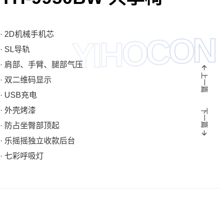
· 2D机械手机芯
N
O
C
O
H
Y
I
· SL导轨
· 肩部、手臂、腿部气压
上一篇
· 双二维码显示
· USB充电
· 外壳烤漆
下一篇
· 防占坐臀部顶起
· 乐摇摇独立收款后台
· 七彩呼吸灯